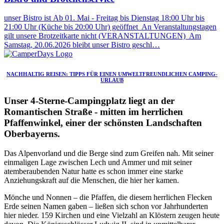
unser Bistro ist Ab 01. Mai - Freitag bis Dienstag 18:00 Uhr bis
21:00 Uhr (Küche bis 20:00 Uhr) geöffnet An Veranstaltungstagen
gilt unsere Brotzeitkarte nicht (VERANSTALTUNGEN) Am
Samstag, 20.06.2026 bleibt unser Bistro geschl…
NACHHALTIG REISEN: TIPPS FÜR EINEN UMWELTFREUNDLICHEN CAMPING-
URLAUB
Unser
4-Sterne-Campingplatz
liegt an der
Romantischen Straße - mitten im herrlichen
Pfaffenwinkel, einer der schönsten Landschaften
Oberbayerns.
Das Alpenvorland und die Berge sind zum Greifen nah. Mit seiner
einmaligen Lage zwischen Lech und Ammer und mit seiner
atemberaubenden Natur hatte es schon immer eine starke
Anziehungskraft auf die Menschen, die hier her kamen.
Mönche und Nonnen – die Pfaffen, die diesem herrlichen Flecken
Erde seinen Namen gaben – ließen sich schon vor Jahrhunderten
hier nieder. 159 Kirchen und eine Vielzahl an Klöstern zeugen heute