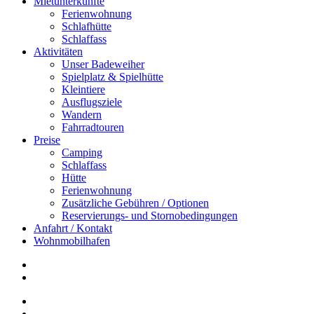
Mietunterkünfte
Ferienwohnung
Schlafhütte
Schlaffass
Aktivitäten
Unser Badeweiher
Spielplatz & Spielhütte
Kleintiere
Ausflugsziele
Wandern
Fahrradtouren
Preise
Camping
Schlaffass
Hütte
Ferienwohnung
Zusätzliche Gebühren / Optionen
Reservierungs- und Stornobedingungen
Anfahrt / Kontakt
Wohnmobilhafen