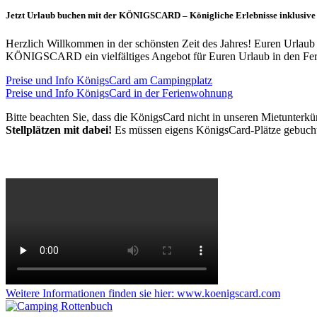
Jetzt Urlaub buchen mit der KÖNIGSCARD – Königliche Erlebnisse inklusive
Herzlich Willkommen in der schönsten Zeit des Jahres! Euren Urlaub ha
KÖNIGSCARD ein vielfältiges Angebot für Euren Urlaub in den Feri
Preise und Info KönigsCard am Campingplatz
Preise und Info KönigsCard in der Ferienwohnung
Bitte beachten Sie, dass die KönigsCard nicht in unseren Mietunter
Stellplätzen mit dabei!
Es müssen eigens KönigsCard-Plätze gebucht 
Weitere Informationen finden sie hier: www.koenigscard.com