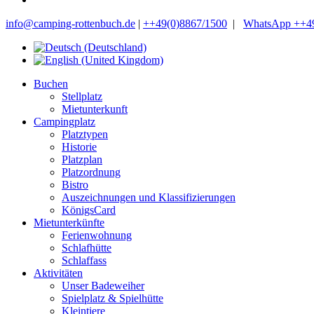
info@camping-rottenbuch.de
|
++49(0)8867/1500
|
WhatsApp ++49
Buchen
Stellplatz
Mietunterkunft
Campingplatz
Platztypen
Historie
Platzplan
Platzordnung
Bistro
Auszeichnungen und Klassifizierungen
KönigsCard
Mietunterkünfte
Ferienwohnung
Schlafhütte
Schlaffass
Aktivitäten
Unser Badeweiher
Spielplatz & Spielhütte
Kleintiere