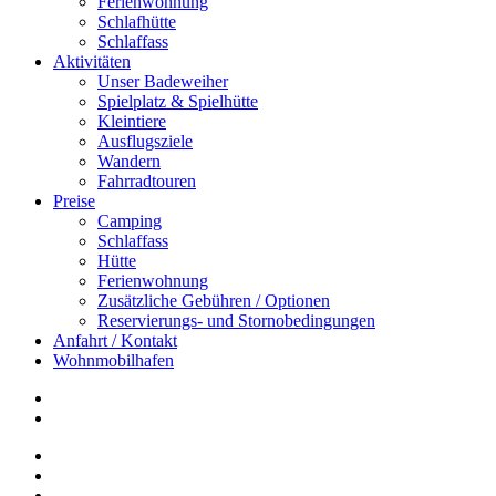
Ferienwohnung
Schlafhütte
Schlaffass
Aktivitäten
Unser Badeweiher
Spielplatz & Spielhütte
Kleintiere
Ausflugsziele
Wandern
Fahrradtouren
Preise
Camping
Schlaffass
Hütte
Ferienwohnung
Zusätzliche Gebühren / Optionen
Reservierungs- und Stornobedingungen
Anfahrt / Kontakt
Wohnmobilhafen