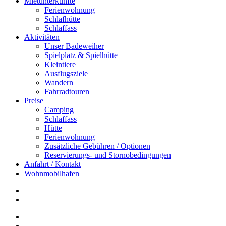
Mietunterkünfte
Ferienwohnung
Schlafhütte
Schlaffass
Aktivitäten
Unser Badeweiher
Spielplatz & Spielhütte
Kleintiere
Ausflugsziele
Wandern
Fahrradtouren
Preise
Camping
Schlaffass
Hütte
Ferienwohnung
Zusätzliche Gebühren / Optionen
Reservierungs- und Stornobedingungen
Anfahrt / Kontakt
Wohnmobilhafen