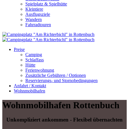
Spielplatz & Spielhütte
Kleintiere
Ausflugsziele
Wandern
Fahrradtouren
Preise
Camping
Schlaffass
Hütte
Ferienwohnung
Zusätzliche Gebühren / Optionen
Reservierungs- und Stornobedingungen
Anfahrt / Kontakt
Wohnmobilhafen
Wohnmobilhafen Rottenbuch
Unkompliziert ankommen - Flexibel übernachten