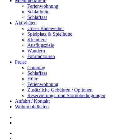
Mietunterkünfte
Ferienwohnung
Schlafhütte
Schlaffass
Aktivitäten
Unser Badeweiher
Spielplatz & Spielhütte
Kleintiere
Ausflugsziele
Wandern
Fahrradtouren
Preise
Camping
Schlaffass
Hütte
Ferienwohnung
Zusätzliche Gebühren / Optionen
Reservierungs- und Stornobedingungen
Anfahrt / Kontakt
Wohnmobilhafen