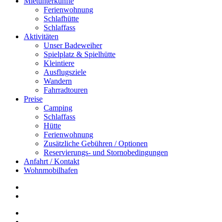
Mietunterkünfte
Ferienwohnung
Schlafhütte
Schlaffass
Aktivitäten
Unser Badeweiher
Spielplatz & Spielhütte
Kleintiere
Ausflugsziele
Wandern
Fahrradtouren
Preise
Camping
Schlaffass
Hütte
Ferienwohnung
Zusätzliche Gebühren / Optionen
Reservierungs- und Stornobedingungen
Anfahrt / Kontakt
Wohnmobilhafen