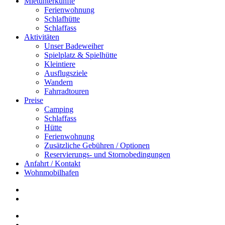
Mietunterkünfte
Ferienwohnung
Schlafhütte
Schlaffass
Aktivitäten
Unser Badeweiher
Spielplatz & Spielhütte
Kleintiere
Ausflugsziele
Wandern
Fahrradtouren
Preise
Camping
Schlaffass
Hütte
Ferienwohnung
Zusätzliche Gebühren / Optionen
Reservierungs- und Stornobedingungen
Anfahrt / Kontakt
Wohnmobilhafen